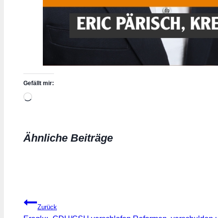
Gefällt mir:
Wird
geladen …
Ähnliche Beiträge
Beitragsnavigation
Zurück