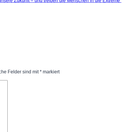
sere Zukunft – und treiben die Menschen in die Extreme“
iche Felder sind mit
*
markiert