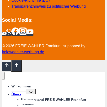
Cookie-Richtlinie (EU)
Transparenzhinweis zu politischer Werbung
Social Media:
© 2026 FREIE WÄHLER Frankfurt | supported by
freiewaehler-werbung.de
Willkommen
Untermenü
Über uns
umschalten
Kreisvorstand FREIE WÄHLER Frankfurt
Termine