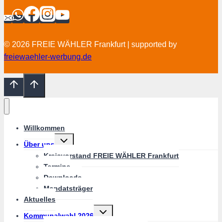
© 2026 FREIE WÄHLER Frankfurt | supported by
freiewaehler-werbung.de
Willkommen
Untermenü
Über uns
umschalten
Kreisvorstand FREIE WÄHLER Frankfurt
Termine
Downloads
Mandatsträger
Aktuelles
Untermenü
Kommunalwahl 2026
umschalten