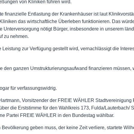
eßungen von Kliniken führen wird.
finanzielle Entlastung der Krankenhäuser ist laut Klinikvorstä
Kliniken das wirtschaftliche Überleben funktionieren. Das wür
e Unterversorgung nötigt Bürger, insbesondere in unserem ländl
uf zu nehmen.
 Leistung zur Verfügung gestellt wird, vernachlässigt die Inte
 die den ganzen Umstrukturierungsaufwand finanzieren müssen,
ogar für verfassungswidrig.
artmann, Vorsitzender der FREIE WÄHLER Stadtvereinigung Fuld
er die Erststimme für den Wahlkreis 173, Fulda/Lauterbach/ S
seine Partei FREIE WÄHLER in den Bundestag wählbar.
n Bevölkerung geben muss, der keine Zeit verliere, startete Wil