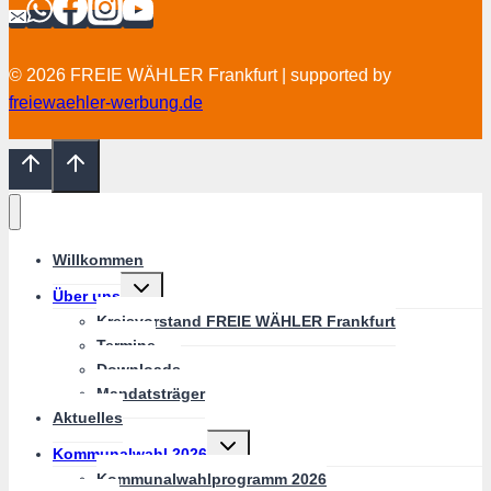
© 2026 FREIE WÄHLER Frankfurt | supported by
freiewaehler-werbung.de
Willkommen
Untermenü
Über uns
umschalten
Kreisvorstand FREIE WÄHLER Frankfurt
Termine
Downloads
Mandatsträger
Aktuelles
Untermenü
Kommunalwahl 2026
umschalten
Kommunalwahlprogramm 2026