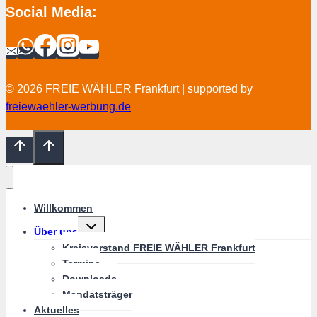
Social Media:
© 2026 FREIE WÄHLER Frankfurt | supported by
freiewaehler-werbung.de
Willkommen
Untermenü
Über uns
umschalten
Kreisvorstand FREIE WÄHLER Frankfurt
Termine
Downloads
Mandatsträger
Aktuelles