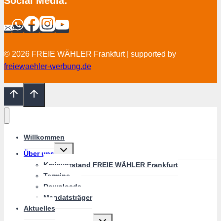
Social Media:
© 2026 FREIE WÄHLER Frankfurt | supported by
freiewaehler-werbung.de
Willkommen
Untermenü
Über uns
umschalten
Kreisvorstand FREIE WÄHLER Frankfurt
Termine
Downloads
Mandatsträger
Aktuelles
Untermenü