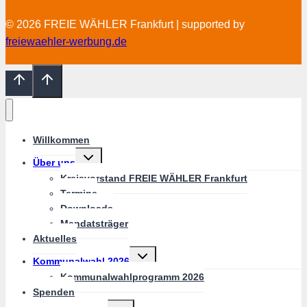
© 2026 FREIE WÄHLER Frankfurt | supported by
freiewaehler-werbung.de
Willkommen
Untermenü
Über uns
umschalten
Kreisvorstand FREIE WÄHLER Frankfurt
Termine
Downloads
Mandatsträger
Aktuelles
Untermenü
Kommunalwahl 2026
umschalten
Kommunalwahlprogramm 2026
Spenden
Untermenü