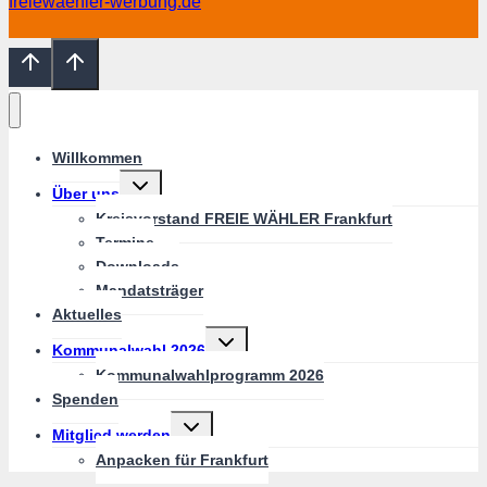
freiewaehler-werbung.de
Willkommen
Untermenü
Über uns
umschalten
Kreisvorstand FREIE WÄHLER Frankfurt
Termine
Downloads
Mandatsträger
Aktuelles
Untermenü
Kommunalwahl 2026
umschalten
Kommunalwahlprogramm 2026
Spenden
Untermenü
Mitglied werden
umschalten
Anpacken für Frankfurt