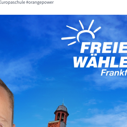
#Europaschule #orangepower