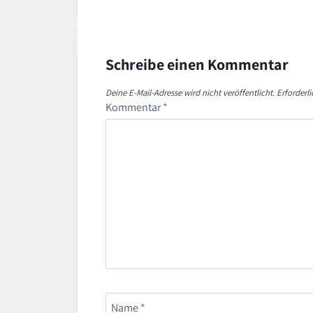
d
e
n
Schreibe einen Kommentar
…
Deine E-Mail-Adresse wird nicht veröffentlicht.
Erforderl
Kommentar
*
Name
*