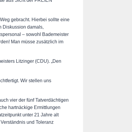
tte aus Sicht der FREIEN
Weg gebracht. Hierbei sollte eine
en Diskussion damals,
htspersonal – sowohl Bademeister
erden! Man müsse zusätzlich im
sters Litzinger (CDU). „Den
tfertigt. Wir stellen uns
uch vier der fünf Tatverdächtigen
sche hartnäckige Ermittlungen
zeitpunkt unter 21 Jahre alt
n Verständnis und Toleranz