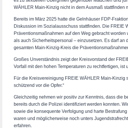
es zu sexuellen Übergriffen gegenüber Mädchen und jun
WÄHLER Main-Kinzig nicht in dem Ausmaß stattfinden 
Bereits im März 2025 hatte die Gelnhäuser FDP-Fraktion 
Diskussion im Sozialausschuss stattfinden. Die FREIE W
Präventionsmaßnahmen auf den Weg gebracht worden wäre
als auch Sicherheitspersonal – einzusetzen. Es darf an
gesamten Main-Kinzig-Kreis die Präventionsmaßnahme
Großes Unverständnis zeigt der Kreisvorstand der FR
Vorfall mit den hohen Temperaturen zu rechtfertigen, ist 
Für die Kreisvereinigung FREIE WÄHLER Main-Kinzig steht
schützend vor die Opfer.“
Gleichzeitig nehmen wir positiv zur Kenntnis, dass die 
bereits durch die Polizei identifiziert werden konnten. 
sowie die konsequente Verfolgung und harte Bestrafung d
waren und möglicherweise noch unters Jugendstrafrecht f
erfahren.