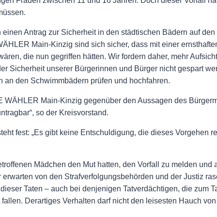
gen Frauen zwischen 11 und 16 Jahren. Doch dieser Vorfall hä
müssen.
einen Antrag zur Sicherheit in den städtischen Bädern auf den 
ÄHLER Main-Kinzig sind sich sicher, dass mit einer ernsthaft
n, die nun gegriffen hätten. Wir fordern daher, mehr Aufsic
 der Sicherheit unserer Bürgerinnen und Bürger nicht gespart w
n an den Schwimmbädern prüfen und hochfahren.
EIE WÄHLER Main-Kinzig gegenüber den Aussagen des Bürgermei
untragbar“, so der Kreisvorstand.
 fest: „Es gibt keine Entschuldigung, die dieses Vorgehen rech
betroffenen Mädchen den Mut hatten, den Vorfall zu melden und a
Wir erwarten von den Strafverfolgungsbehörden und der Justiz ra
ieser Taten – auch bei denjenigen Tatverdächtigen, die zum Tat
allen. Derartiges Verhalten darf nicht den leisesten Hauch vo