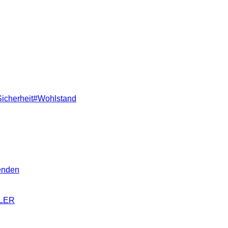
Sicherheit
#
Wohlstand
eenden
HLER