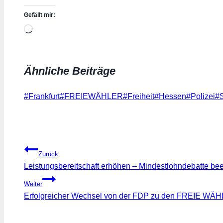
Gefällt mir:
Wird
geladen …
Ähnliche Beiträge
Schlagworte:
#
Frankfurt
#
FREIEWÄHLER
#
Freiheit
#
Hessen
#
Polizei
#
Beitragsnavigation
Zurück
Leistungsbereitschaft erhöhen – Mindestlohndebatte b
Weiter
Erfolgreicher Wechsel von der FDP zu den FREIE WÄ