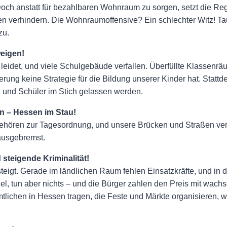
ch anstatt für bezahlbaren Wohnraum zu sorgen, setzt die Regie
nen verhindern. Die Wohnraumoffensive? Ein schlechter Witz! T
zu.
eigen!
t leidet, und viele Schulgebäude verfallen. Überfüllte Klassenrä
erung keine Strategie für die Bildung unserer Kinder hat. Statt
n und Schüler im Stich gelassen werden.
n – Hessen im Stau!
gehören zur Tagesordnung, und unsere Brücken und Straßen verr
 ausgebremst.
 steigende Kriminalität!
steigt. Gerade im ländlichen Raum fehlen Einsatzkräfte, und in d
iel, tun aber nichts – und die Bürger zahlen den Preis mit wach
tlichen in Hessen tragen, die Feste und Märkte organisieren, w