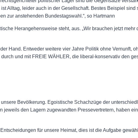
echtsgerichteter politischer Lager sind die Gegensätze verstärk
ist Alltag, leider auch in der Gesellschaft. Bestes Beispiel si
nen zur anstehenden Bundestagswahl.“, so Hartmann
tische Herangehensweise steht, aus. „Wir brauchen jetzt mehr de
r Hand. Entweder weitere vier Jahre Politik ohne Vernunft, ohn
k durch und mit FREIE WÄHLER, die liberal-konservativ den g
t unsere Bevölkerung. Egoistische Schachzüge der unterschied
in jeweils den Lagern zugewandten Pressevertretern, haben ei
 Entscheidungen für unsere Heimat, dies ist die Aufgabe gewähl