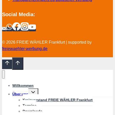
Social Media:
© 2026 FREIE WÄHLER Frankfurt | supported by
freiewaehler-werbung.de
Willkommen
Untermenü
Über uns
umschalten
Kreisvorstand FREIE WÄHLER Frankfurt
Termine
Downloads