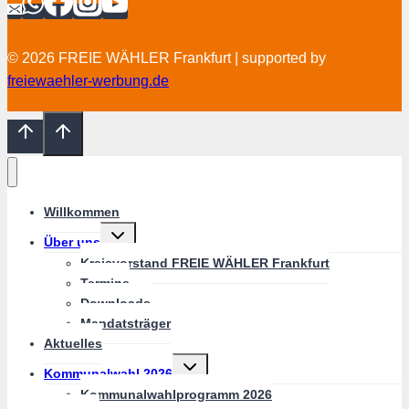
© 2026 FREIE WÄHLER Frankfurt | supported by
freiewaehler-werbung.de
Willkommen
Untermenü
Über uns
umschalten
Kreisvorstand FREIE WÄHLER Frankfurt
Termine
Downloads
Mandatsträger
Aktuelles
Untermenü
Kommunalwahl 2026
umschalten
Kommunalwahlprogramm 2026