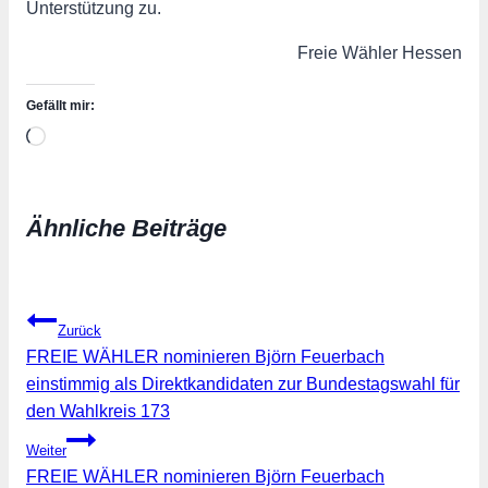
Unterstützung zu.
Freie Wähler Hessen
Gefällt mir:
Wird
geladen …
Ähnliche Beiträge
Beitragsnavigation
Zurück
FREIE WÄHLER nominieren Björn Feuerbach
einstimmig als Direktkandidaten zur Bundestagswahl für
den Wahlkreis 173
Weiter
FREIE WÄHLER nominieren Björn Feuerbach