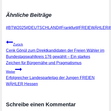
geladen …
Ähnliche Beiträge
Schlagworte:
#
BTW2025
#
DEUTSCHLAND
#
Frankfurt
#
FREIEWÄHLER
#
Beitragsnavigation
Zurück
Cenk Gönül zum Direktkandidaten der Freien Wähler im
Bundestagswahlkreis 176 gewählt – Ein starkes
Zeichen für Bürgernähe und Pragmatismus
Weiter
Erfolgreicher Landesparteitag der Jungen FREIEN
WÄHLER Hessen
Schreibe einen Kommentar