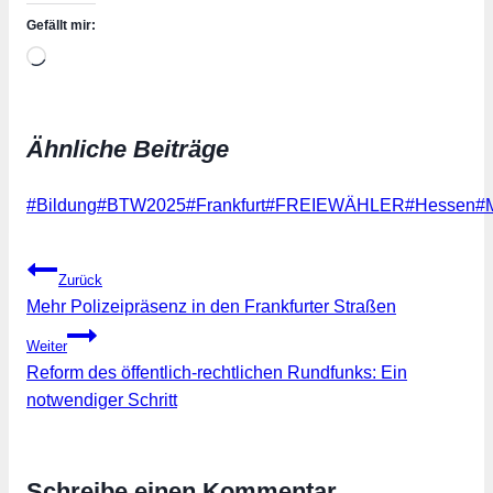
Gefällt mir:
Wird
geladen …
Ähnliche Beiträge
Schlagworte:
#
Bildung
#
BTW2025
#
Frankfurt
#
FREIEWÄHLER
#
Hessen
#
Beitragsnavigation
Zurück
Mehr Polizeipräsenz in den Frankfurter Straßen
Weiter
Reform des öffentlich-rechtlichen Rundfunks: Ein
notwendiger Schritt
Schreibe einen Kommentar