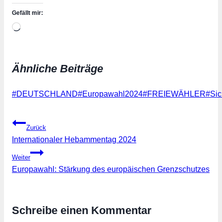
Gefällt mir:
Wird
geladen …
Ähnliche Beiträge
Schlagworte:
#
DEUTSCHLAND
#
Europawahl2024
#
FREIEWÄHLER
#
Sic
Beitragsnavigation
Zurück
Internationaler Hebammentag 2024
Weiter
Europawahl: Stärkung des europäischen Grenzschutzes
Schreibe einen Kommentar