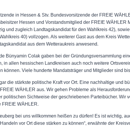
itzende in Hessen & Stv. Bundesvorsitzende der FREIE WÄHLER
sbeisitzer Hessen und Vorstandsmitglied der FREIE WÄHLER M
 und zugleich Landtagskandidat für den Wahlkreis 42), sowie
 Wahlkreis 40) vollzogen. Als weiterer Gast aus dem Kreis Wett
dtagskandidat aus dem Wetteraukreis anwesend.
nde Bünyamin Colak gaben bei der Gründungsversammlung einen
n allen hessischen Landkreisen auch noch weitere Ortsverei
n können. Viele hunderte Mandatsträger und Mitglieder sind b
ie stärkste politische Kraft vor Ort. Eine nachhaltige und bür
der FREIE WÄHLER aus. Wir gehen Probleme als Herausforderun
politischen Sichtweise der geschriebenen Parteibücher. Wir ve
arke FREIE WÄHLER.
uberg bei uns willkommen heißen zu dürfen! Es ist wichtig, 
andeln vor Ort diese stärken zu können“, erwähnte der Kreisv