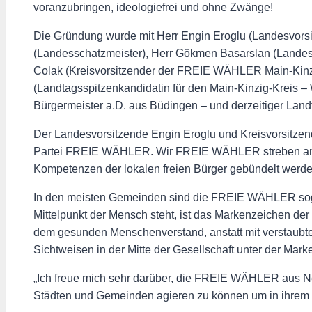
voranzubringen, ideologiefrei und ohne Zwänge!
Die Gründung wurde mit Herr Engin Eroglu (Landesvors
(Landesschatzmeister), Herr Gökmen Basarslan (Lande
Colak (Kreisvorsitzender der FREIE WÄHLER Main-Kinzig
(Landtagsspitzenkandidatin für den Main-Kinzig-Kreis –
Bürgermeister a.D. aus Büdingen – und derzeitiger Lan
Der Landesvorsitzende Engin Eroglu und Kreisvorsitze
Partei FREIE WÄHLER. Wir FREIE WÄHLER streben an, i
Kompetenzen der lokalen freien Bürger gebündelt werde
In den meisten Gemeinden sind die FREIE WÄHLER sogar d
Mittelpunkt der Mensch steht, ist das Markenzeichen 
dem gesunden Menschenverstand, anstatt mit verstaubter 
Sichtweisen in der Mitte der Gesellschaft unter der M
„Ich freue mich sehr darüber, die FREIE WÄHLER aus Ne
Städten und Gemeinden agieren zu können um in ihrem H