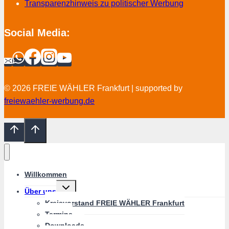
Transparenzhinweis zu politischer Werbung
Social Media:
© 2026 FREIE WÄHLER Frankfurt | supported by
freiewaehler-werbung.de
Willkommen
Untermenü
Über uns
umschalten
Kreisvorstand FREIE WÄHLER Frankfurt
Termine
Downloads