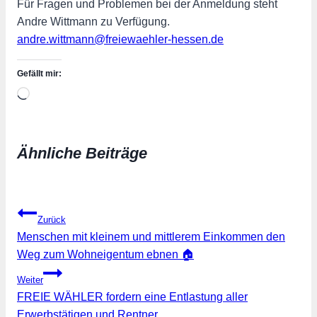
Für Fragen und Problemen bei der Anmeldung steht
Andre Wittmann zu Verfügung.
andre.wittmann@freiewaehler-hessen.de
Gefällt mir:
Wird
geladen …
Ähnliche Beiträge
Beitragsnavigation
Zurück
Menschen mit kleinem und mittlerem Einkommen den
Weg zum Wohneigentum ebnen 🏠
Weiter
FREIE WÄHLER fordern eine Entlastung aller
Erwerbstätigen und Rentner