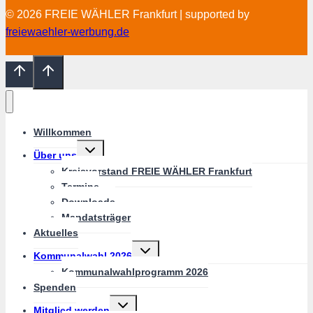
© 2026 FREIE WÄHLER Frankfurt | supported by
freiewaehler-werbung.de
Willkommen
Untermenü
Über uns
umschalten
Kreisvorstand FREIE WÄHLER Frankfurt
Termine
Downloads
Mandatsträger
Aktuelles
Untermenü
Kommunalwahl 2026
umschalten
Kommunalwahlprogramm 2026
Spenden
Untermenü
Mitglied werden
umschalten