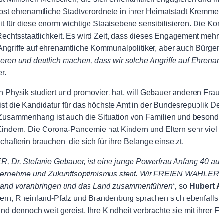
bst ehrenamtliche Stadtverordnete in ihrer Heimatstadt Kremme
 für diese enorm wichtige Staatsebene sensibilisieren. Die 
chtsstaatlichkeit. Es wird Zeit, dass dieses Engagement mehr 
 Angriffe auf ehrenamtliche Kommunalpolitiker, aber auch Bürge
nieren und deutlich machen, dass wir solche Angriffe auf Ehrena
r.
h Physik studiert und promoviert hat, will Gebauer anderen Fr
ist die Kandidatur für das höchste Amt in der Bundesrepublik D
 Zusammenhang ist auch die Situation von Familien und beson
Kindern. Die Corona-Pandemie hat Kindern und Eltern sehr viel
hafterin brauchen, die sich für ihre Belange einsetzt.
Dr. Stefanie Gebauer, ist eine junge Powerfrau Anfang 40 aus
gsübernehme und Zukunftsoptimismus steht. Wir FREIEN WÄHLER 
chland voranbringen und das Land zusammenführen“,
so
Hubert 
yern, Rheinland-Pfalz und Brandenburg sprachen sich ebenfalls
nd dennoch weit gereist. Ihre Kindheit verbrachte sie mit ihrer F