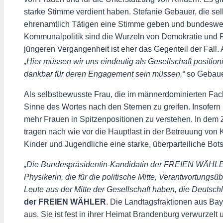
starke Stimme verdient haben. Stefanie Gebauer, die sel
ehrenamtlich Tätigen eine Stimme geben und bundesweit
Kommunalpolitik sind die Wurzeln von Demokratie und Re
jüngeren Vergangenheit ist eher das Gegenteil der Fall.
„Hier müssen wir uns eindeutig als Gesellschaft positio
dankbar für deren Engagement sein müssen,“
so Gebaue
Als selbstbewusste Frau, die im männerdominierten Fac
Sinne des Wortes nach den Sternen zu greifen. Insofern 
mehr Frauen in Spitzenpositionen zu verstehen. In dem
tragen nach wie vor die Hauptlast in der Betreuung von 
Kinder und Jugendliche eine starke, überparteiliche Botsc
„Die Bundespräsidentin-Kandidatin der FREIEN WÄHLER, 
Physikerin, die für die politische Mitte, Verantwortun
Leute aus der Mitte der Gesellschaft haben, die Deuts
der FREIEN WÄHLER
. Die Landtagsfraktionen aus Ba
aus. Sie ist fest in ihrer Heimat Brandenburg verwurzelt u