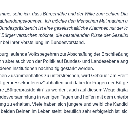
 komme, sehe ich, dass Bürgernähe und der Wille zum echten Dial
mehr abhandengekommen. Ich möchte den Menschen Mut machen 
despräsidentin ist eine gesellschaftliche Klammer, mit der ich
Bürger versuchen möchte, die bestehenden Risse der Gesellsch
r bei ihrer Vorstellung im Bundesvorstand.
nburg laufende Volksbegehren zur Abschaffung der Erschließun
n aber auch von der Politik auf Bundes- und Landesebene ang
eren Institutionen nachhaltig gestärkt werden.
hen Zusammenhaltes zu unterstreichen, wird Gebauer am Freita
ürgerpressekonferenz“ abhalten und dabei für Fragen der Bürg
e „Bürgerpräsidentin“ zu werden, auch auf diesem Wege digital
desversammlung in wenigen Tagen und hoffen mit dem unterbre
 zu erhalten. Viele haben sich jüngere und weibliche Kandid
iden Beinen im Leben steht, beruflich sehr erfolgreich ist, sic