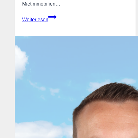
Mietimmobilien…
Kleine
Weiterlesen
Privatvermieter
nicht
überfordern
🏠