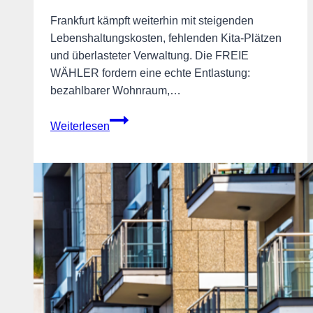
Frankfurt kämpft weiterhin mit steigenden
Lebenshaltungskosten, fehlenden Kita-Plätzen
und überlasteter Verwaltung. Die FREIE
WÄHLER fordern eine echte Entlastung:
bezahlbarer Wohnraum,…
Politik
Weiterlesen
mit
gesundem
Menschenverstand
–
für
Frankfurt,
für
dich!