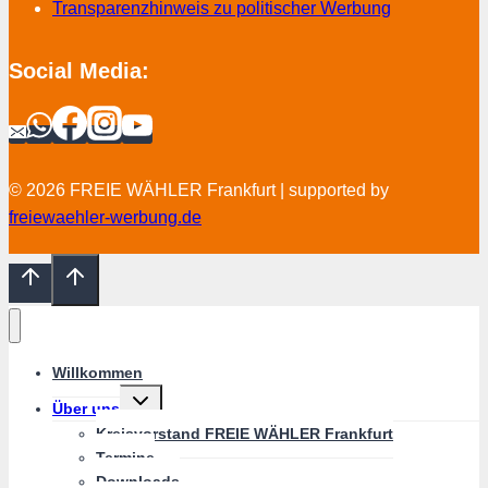
Transparenzhinweis zu politischer Werbung
Social Media:
© 2026 FREIE WÄHLER Frankfurt | supported by
freiewaehler-werbung.de
Willkommen
Untermenü
Über uns
umschalten
Kreisvorstand FREIE WÄHLER Frankfurt
Termine
Downloads