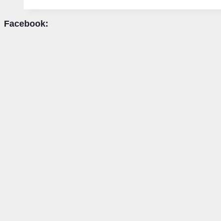
Infrastruktur
Facebook:
gegen
Drohnen
🚨