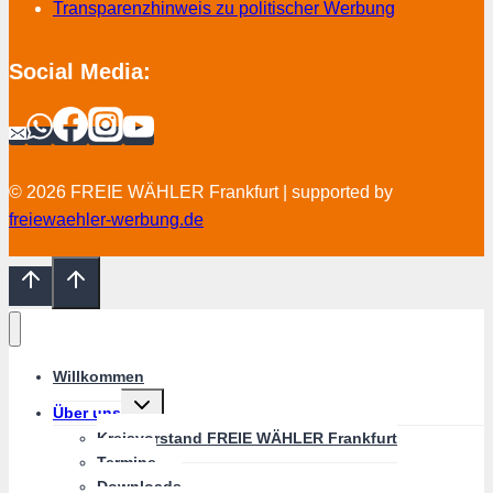
Transparenzhinweis zu politischer Werbung
Social Media:
© 2026 FREIE WÄHLER Frankfurt | supported by
freiewaehler-werbung.de
Willkommen
Untermenü
Über uns
umschalten
Kreisvorstand FREIE WÄHLER Frankfurt
Termine
Downloads